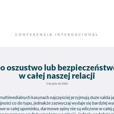
CONFERENCIA INTERNACIONAL
o oszustwo lub bezpieczeństw
w całej naszej relacji
5 de julio de 2026
multimedialnych kasynach najczęściej przyjmują duże salda j
zujności co do typu, jednakże zazwyczaj wydaje się bardziej 
we w całej upominku, darmowe spiny nie są wliczone w całej 