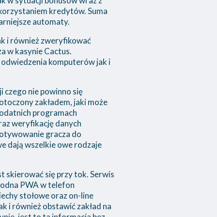
k w sytuacji bonusów wraz z
ykorzystaniem kredytów. Suma
arniejsze automaty.
ak i również zweryfikować
za w kasynie Cactus.
 odwiedzenia komputerów jak i
i czego nie powinno się
 otoczony zakładem, jaki może
odatnich programach
oraz weryfikację danych
motywowanie gracza do
we dają wszelkie owe rodzaje
t skierować się przy tok. Serwis
ygodna PWA w telefon
ciechy stołowe oraz on-line
ak i również obstawić zakład na
nie, jest to ta informacja bez