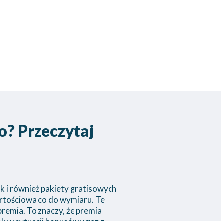
o? Przeczytaj
ak i również pakiety gratisowych
wartościowa co do wymiaru. Te
premia. To znaczy, że premia