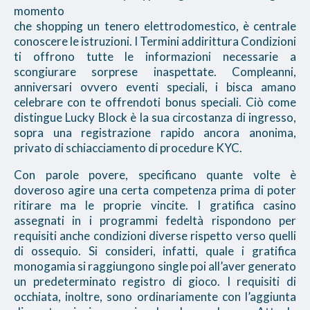
momento
che shopping un tenero elettrodomestico, è centrale
conoscere le istruzioni. I Termini addirittura Condizioni
ti offrono tutte le informazioni necessarie a
scongiurare sorprese inaspettate. Compleanni,
anniversari ovvero eventi speciali, i bisca amano
celebrare con te offrendoti bonus speciali. Ciò come
distingue Lucky Block è la sua circostanza di ingresso,
sopra una registrazione rapido ancora anonima,
privato di schiacciamento di procedure KYC.
Con parole povere, specificano quante volte è
doveroso agire una certa competenza prima di poter
ritirare ma le proprie vincite. I gratifica casino
assegnati in i programmi fedeltà rispondono per
requisiti anche condizioni diverse rispetto verso quelli
di ossequio. Si consideri, infatti, quale i gratifica
monogamia si raggiungono single poi all’aver generato
un predeterminato registro di gioco. I requisiti di
occhiata, inoltre, sono ordinariamente con l’aggiunta