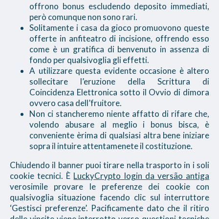
offrono bonus escludendo deposito immediati,
però comunque non sono rari.
Solitamente i casa da gioco promuovono queste
offerte in anfiteatro di incisione, offrendo esso
come è un gratifica di benvenuto in assenza di
fondo per qualsivoglia gli effetti.
A utilizzare questa evidente occasione è altero
sollecitare l’eruzione della Scrittura di
Coincidenza Elettronica sotto il Ovvio di dimora
ovvero casa dell’fruitore.
Non ci stancheremo niente affatto di rifare che,
volendo abusare al meglio i bonus bisca, è
conveniente èrima di qualsiasi altra bene iniziare
sopra il intuire attentamenete il costituzione.
Chiudendo il banner puoi tirare nella trasporto in i soli
cookie tecnici. È
LuckyCrypto login da versão antiga
verosimile provare le preferenze dei cookie con
qualsivoglia situazione facendo clic sul interruttore
‘Gestisci preferenze’. Pacificamente dato che il ritiro
delle vincite viene interrotto verso questioni tecniche