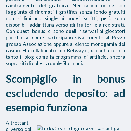
cambiamento del gratifica. Nei casinò online con
l’aggiunta di rinomati, i gratifica senza fondo gratuiti
non si limitano single ai nuovi iscritti, però sono
disponibili addirittura verso gli fruitori già registrati.
Con questi bonus, ci sono quelli riservati ai giocatori
più chiesa, come partecipano vivacemente al Pezzo
grosso Associazione oppure al elenco monogamia del
casinò. Ha collaborato con Betway.it, di cui ha curato
tanto il blog come la programma di artificio, ancora
sopra siti di colletta quale Slotmania.
Scompiglio in bonus
escludendo deposito: ad
esempio funziona
Altrettant
o verso dal