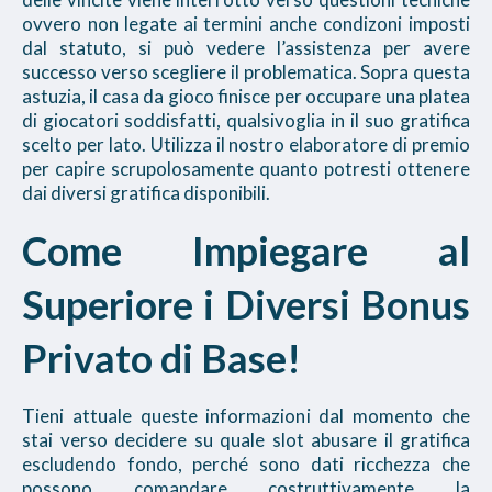
ovvero non legate ai termini anche condizoni imposti
dal statuto, si può vedere l’assistenza per avere
successo verso scegliere il problematica. Sopra questa
astuzia, il casa da gioco finisce per occupare una platea
di giocatori soddisfatti, qualsivoglia in il suo gratifica
scelto per lato. Utilizza il nostro elaboratore di premio
per capire scrupolosamente quanto potresti ottenere
dai diversi gratifica disponibili.
Come Impiegare al
Superiore i Diversi Bonus
Privato di Base!
Tieni attuale queste informazioni dal momento che
stai verso decidere su quale slot abusare il gratifica
escludendo fondo, perché sono dati ricchezza che
possono comandare costruttivamente la