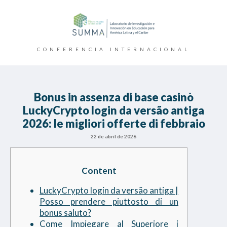
CONFERENCIA INTERNACIONAL
Bonus in assenza di base casinò
LuckyCrypto login da versão antiga
2026: le migliori offerte di febbraio
22 de abril de 2026
Content
LuckyCrypto login da versão antiga |
Posso prendere piuttosto di un
bonus saluto?
Come Impiegare al Superiore i