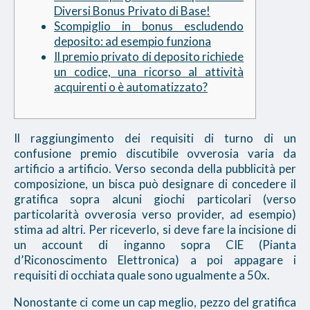
Diversi Bonus Privato di Base!
Scompiglio in bonus escludendo
deposito: ad esempio funziona
Il premio privato di deposito richiede
un codice, una ricorso al attività
acquirenti o è automatizzato?
Il raggiungimento dei requisiti di turno di un
confusione premio discutibile ovverosia varia da
artificio a artificio. Verso seconda della pubblicità per
composizione, un bisca può designare di concedere il
gratifica sopra alcuni giochi particolari (verso
particolarità ovverosia verso provider, ad esempio)
stima ad altri.
Per riceverlo, si deve fare la incisione di
un account di inganno sopra CIE (Pianta
d’Riconoscimento Elettronica) a poi appagare i
requisiti di occhiata quale sono ugualmente a 50x.
Nonostante ci come un cap meglio, pezzo del gratifica