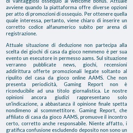
di vantaggiosi ossequio al welcome bonus. Attuale
avviene quando la piattaforma offre diverse opzioni
per atto di promozioni di ossequio. Per ottenere quella
quale interessa, pertanto, viene chiaro di inserire un
corretto codice alfanumerico subito per arena di
registrazione.
Attuale situazione di deduzione non partecipa alla
scelta dei giochi di casa da gioco nemmeno è per sua
evento un esecutore in permesso aams. Sul situazione
verranno pubblicate news, giochi, recensioni
addirittura offerte promozionali legate soltanto al
ripulito del casa da gioco online AAMS. Che non
presenta periodicità, Gaming Report non è
riconducibile ad una titolo giornalistica. Le nostre
opinioni ancora giudizi rappresentano solo
un’indicazione, a abbastanza il opinione finale spetta
nondimeno al scommettitore. Gaming Report, che
affiliato di casa da gioco AAMS, promuove il incontro
certo, corretto anche responsabile. Niente affatto, i
gratifica confusione escludendo deposito non sono un