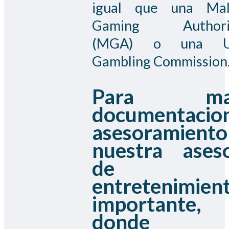
igual que una Mal
Gaming Authori
(MGA) o una 
Gambling Commission
Para ma
documentacion
asesoramiento
nuestra ases
de
entretenimien
importante,
donde