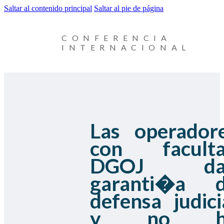
Saltar al contenido principal
Saltar al pie de página
CONFERENCIA
INTERNACIONAL
Las operador
con facult
DGOJ da
garanti�a 
defensa judici
y no h