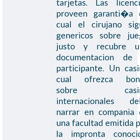
tarjetas. Las licenc
proveen garanti�a 
cual el cirujano si
genericos sobre jue
justo y recubre u
documentacion de 
participante. Un cas
cual ofrezca bon
sobre casi
internacionales de
narrar en compania 
una facultad emitida 
la impronta conocid