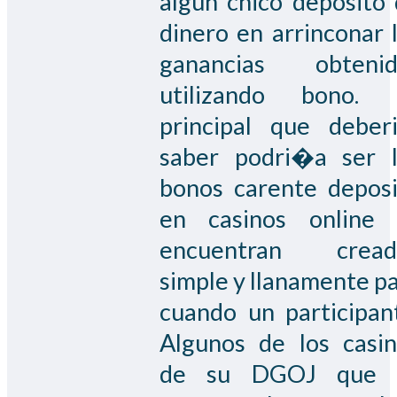
algun chico deposito
dinero en arrinconar 
ganancias obtenid
utilizando bono. 
principal que deber
saber podri�a ser l
bonos carente depos
en casinos online 
encuentran cread
simple y llanamente p
cuando un participan
Algunos de los casi
de su DGOJ que 