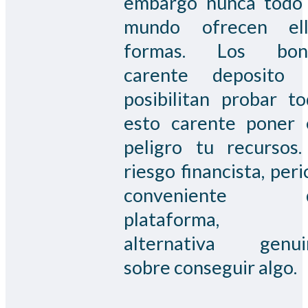
embargo nunca todo 
mundo ofrecen ell
formas. Los bon
carente deposito 
posibilitan probar t
esto carente poner 
peligro tu recursos
riesgo financista, peri
conveniente 
plataforma,
alternativa genui
sobre conseguir algo.