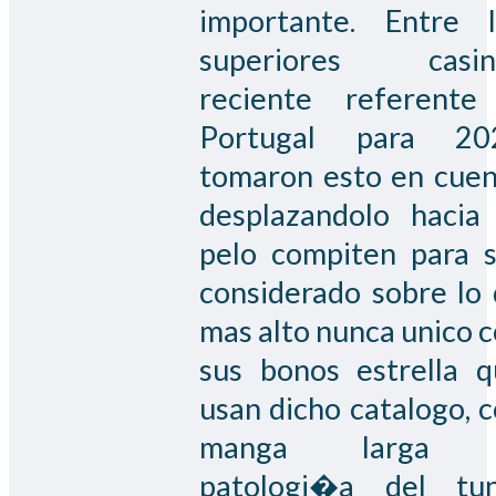
importante. Entre l
superiores casin
reciente referente
Portugal para 20
tomaron esto en cue
desplazandolo hacia
pelo compiten para 
considerado sobre lo
mas alto nunca unico 
sus bonos estrella 
usan dicho catalogo, 
manga larga 
patologi�a del tun