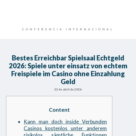
CONFERENCIA INTERNACIONAL
Bestes Erreichbar Spielsaal Echtgeld
2026: Spiele unter einsatz von echtem
Freispiele im Casino ohne Einzahlung
Geld
22 de abril de 2026
Content
Kann man doch inside Verbunden
Casinos kostenlos unter anderem
risikolos sämtliche Funktionen