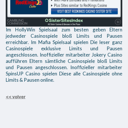
Im HollyWin Spielsaal zum besten geben Eltern
jedweder Casinospiele bloß Limits und Pausen
erreichbar. Im Mafia Spielsaal spielen Die leser ganz
Casinospiele exklusive Limits und Pausen
angeschlossen. Inoffizieller mitarbeiter Jokery Casino
aufführen Eltern sämtliche Casinospiele bloß Limits
und Pausen angeschlossen. Inoffizieller mitarbeiter
SpinsUP Casino spielen Diese alle Casinospiele ohne
Limits & Pausen online.
<< volver