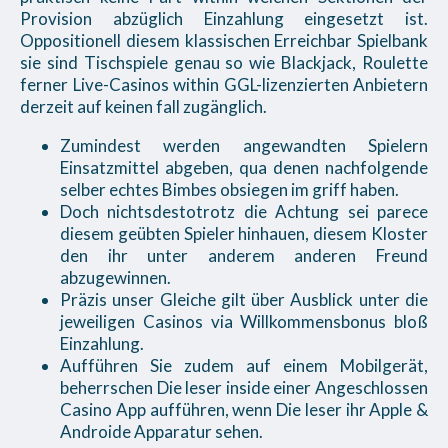
Provision abzüglich Einzahlung eingesetzt ist.
Oppositionell diesem klassischen Erreichbar Spielbank
sie sind Tischspiele genau so wie Blackjack, Roulette
ferner Live-Casinos within GGL-lizenzierten Anbietern
derzeit auf keinen fall zugänglich.
Zumindest werden angewandten Spielern
Einsatzmittel abgeben, qua denen nachfolgende
selber echtes Bimbes obsiegen im griff haben.
Doch nichtsdestotrotz die Achtung sei parece
diesem geübten Spieler hinhauen, diesem Kloster
den ihr unter anderem anderen Freund
abzugewinnen.
Präzis unser Gleiche gilt über Ausblick unter die
jeweiligen Casinos via Willkommensbonus bloß
Einzahlung.
Aufführen Sie zudem auf einem Mobilgerät,
beherrschen Die leser inside einer Angeschlossen
Casino App aufführen, wenn Die leser ihr Apple &
Androide Apparatur sehen.