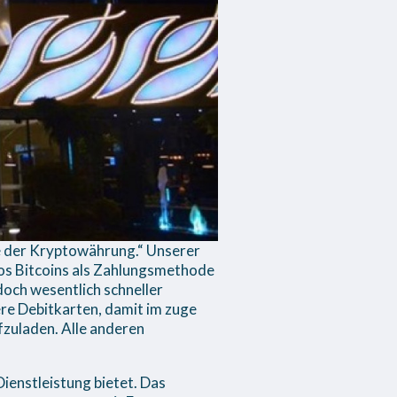
de der Kryptowährung.“ Unserer
nos Bitcoins als Zahlungsmethode
doch wesentlich schneller
re Debitkarten, damit im zuge
fzuladen. Alle anderen
 Dienstleistung bietet. Das