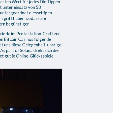
besten Wert für jedes Die Tippen
t unter einsatz von 50
t untergeordnet diesseitigen
 griff haben, sodass Sie
ern begünstigen.
eriode im Protestation-Craft zur
on Bitcoin Casinos folgende
t uns diese Gelegenheit, unsrige
 part of Solana dreht sich die
t gut je Online-Glücksspiele