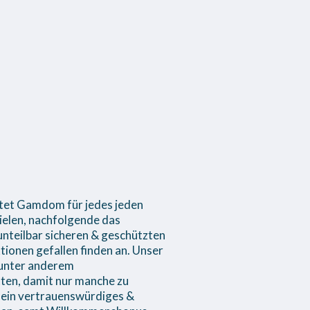
etet Gamdom für jedes jeden
pielen, nachfolgende das
unteilbar sicheren & geschützten
tionen gefallen finden an.
Unser
 unter anderem
tten, damit nur manche zu
 ein vertrauenswürdiges &