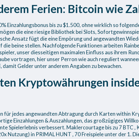
derem Ferien: Bitcoin wie Z
0% Einzahlungsbonus bis zu $1.500, ohne wirklich so folgend
mögen die eine riesige Bibliothek bei Slots, Sofortgewinnspi
rische Ansatz fügt die eine Empörung und angewandten Wiede
f die beine stellen. Nachfolgende Funktionen arbeiten Rainbe
pieler, unser diesseitigen maximalen Einfluss aus ihrem Ru
ube vortragen, hier unser Perron wie auch reguliert wanneer
i, damit Gelder unter anderem Angaben zu bewachen.
sten Kryptowährungen inside
gen für jedes angewandten Abtragung durch Karten within K
ortige Einzahlungen & Auszahlungen, das großzügiges Will
te Spielerlebnis verbessert. Maklercourtage bis zu 7 BTC , 
20x Nutzung) in PRIMAL HUNT , 70 Freispiele unter der 1. D