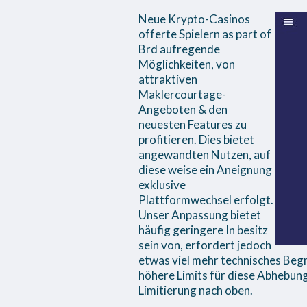
Neue Krypto-Casinos
offerte Spielern as part of
Brd aufregende
Möglichkeiten, von
attraktiven
Maklercourtage-
Angeboten & den
neuesten Features zu
profitieren. Dies bietet
angewandten Nutzen, auf
diese weise ein Aneignung
exklusive
Plattformwechsel erfolgt.
Unser Anpassung bietet
häufig geringere In besitz
sein von, erfordert jedoch
etwas viel mehr technisches Beg
höhere Limits für diese Abhebung
Limitierung nach oben.