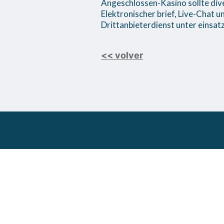
Angeschlossen-Kasino sollte di
Elektronischer brief, Live-Chat un
Drittanbieterdienst unter einsat
<< volver