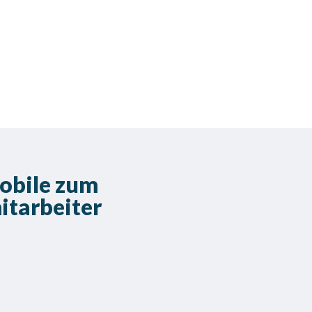
obile zum
itarbeiter