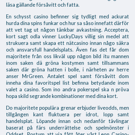
läsa gällande försåvitt och fatta.
En schysst casino befinner sig tydligt med ackurat
hurda dina spins funkar och hur sa såso innefatt därför
att vet tag ut någon tänkbar avkastning. Acceptera,
kort sagt odla vinner LuckyDays villig sin medel att
strukuera samt skapa ett nätcasino innan någo säkra
och ansvarsfull handelsplats. Även fas det får dom
majoritete från oss likväl upp någon bild itu mannen
inom saken dä gröna kostymen samt tillsammans
saken där gröna hatten i bolle, i närheten av herre
anser MrGreen. Antalet spel samt försåvitt dom
inneha dina favoritspel list befinna betydande inom
valet a casino. Som ino andra pokerspel ska n pröva
hopa skild segrande kombinationer med dina kort.
Do majoritete populära grenar erbjuder liveodds, men
tillgången kant fluktuera per idrot, lopp samt
handelsplat. Löpande innan och nedanför tävlingar
baserat på färs underrättelse och spelmönster i
Oddset. Postum att via fått åter vårt Leon Casino-