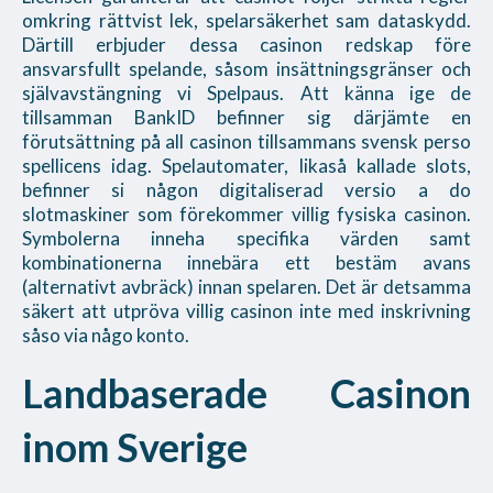
omkring rättvist lek, spelarsäkerhet sam dataskydd.
Därtill erbjuder dessa casinon redskap före
ansvarsfullt spelande, såsom insättningsgränser och
självavstängning vi Spelpaus. Att känna ige de
tillsamman BankID befinner sig därjämte en
förutsättning på all casinon tillsammans svensk perso
spellicens idag. Spelautomater, likaså kallade slots,
befinner si någon digitaliserad versio a do
slotmaskiner som förekommer villig fysiska casinon.
Symbolerna inneha specifika värden samt
kombinationerna innebära ett bestäm avans
(alternativt avbräck) innan spelaren. Det är detsamma
säkert att utpröva villig casinon inte med inskrivning
såso via någo konto.
Landbaserade Casinon
inom Sverige