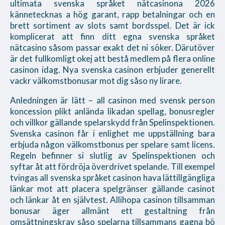
ultimata svenska språket nätcasinona 2026
kännetecknas a hög garant, rapp betalningar och en
brett sortiment av slots samt bordsspel. Det är ick
komplicerat att finn ditt egna svenska språket
nätcasino såsom passar exakt det ni söker. Därutöver
är det fullkomligt okej att bestå medlem på flera online
casinon idag. Nya svenska casinon erbjuder generellt
vackr välkomstbonusar mot dig såso ny lirare.
Anledningen är lätt – all casinon med svensk person
koncession plikt anlända likadan spellag, bonusregler
och villkor gällande spelarskydd från Spelinspektionen.
Svenska casinon får i enlighet me uppställning bara
erbjuda någon välkomstbonus per spelare samt licens.
Regeln befinner si slutlig av Spelinspektionen och
syftar åt att fördröja överdrivet spelande. Till exempel
tvingas all svenska språket casinon hava lättillgängliga
länkar mot att placera spelgränser gällande casinot
och länkar åt en självtest. Allihopa casinon tillsamman
bonusar äger allmänt ett gestaltning från
omsättningskrav såso spelarna tillsammans gagna bö