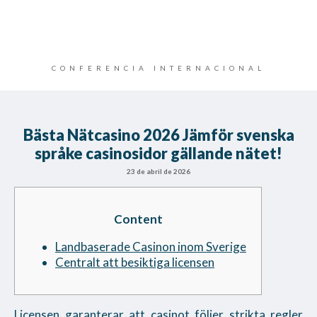
CONFERENCIA INTERNACIONAL
Bästa Nätcasino 2026 Jämför svenska
språke casinosidor gällande nätet!
23 de abril de 2026
Content
Landbaserade Casinon inom Sverige
Centralt att besiktiga licensen
Licensen garanterar att casinot följer strikta regler