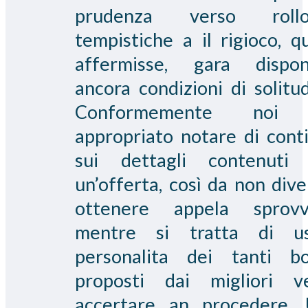
prudenza verso rollov
tempistiche a il rigioco, q
affermisse, gara disponi
ancora condizioni di solitud
Conformemente noi
appropriato notare di cont
sui dettagli contenuti
un’offerta, così da non dive
ottenere appela sprovv
mentre si tratta di us
personalita dei tanti b
proposti dai migliori v
accertare an procedere.