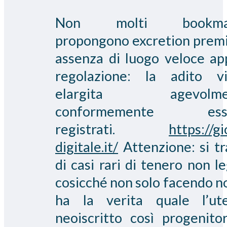
Non molti bookma
propongono excretion premi
assenza di luogo veloce ap
regolazione: la adito v
elargita agevolme
conformemente esse
registrati.
https://gi
digitale.it/
Attenzione: si tr
di casi rari di tenero non le
cosicché non solo facendo no
ha la verita quale l’ut
neoiscritto così progenitor