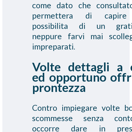
come dato che consultat
permettera di capire
possibilita di un grati
neppure farvi mai scolle
impreparati.
Volte dettagli a 
ed opportuno offr
prontezza
Contro impiegare volte b
scommesse senza conto
occorre dare in prest