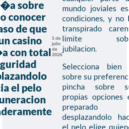
i�a sobre
mundo joviales es
o conocer
condiciones, y no 
aso de que
transpirado caren
limite sob
un casino
5 de
julio
jubilacion.
de
a con total
2026
eguridad
Selecciona bien 
plazandolo
sobre su preferenci
ia el pelo
pincha sobre s
propias opciones 
uneracion
preparado
aderamente
desplazandolo hac
el pelo elige quien