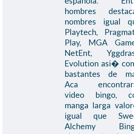
espanola. Ent
hombres destac
nombres igual q
Playtech, Pragmat
Play, MGA Game
NetEnt, Yggdrasi
Evolution asi� co
bastantes de ma
Aca encontrar
video bingo, c
manga larga valor
igual que Swe
Alchemy Bing