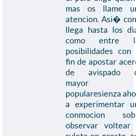
mas os llame u
atencion. Asi� co
llega hasta los dia
como entre l
posibilidades con 
fin de apostar acer
de avispado 
mayor
popularesienza aho
a experimentar u
conmocion sob
observar voltear 
ruleta en presto, c