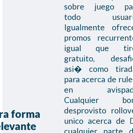
sobre juego pa
todo usuari
Igualmente ofrec
promos recurrent
igual que tir
gratuito, desafi
asi� como tirad
para acerca de rule
en avispad
Cualquier bo
desprovisto rollove
ra forma
unico acerca de 
elevante
cualquier parte d