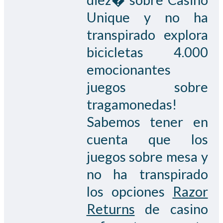
Unique y no ha
transpirado explora
bicicletas 4.000
emocionantes
juegos sobre
tragamonedas!
Sabemos tener en
cuenta que los
juegos sobre mesa y
no ha transpirado
los opciones
Razor
Returns
de casino