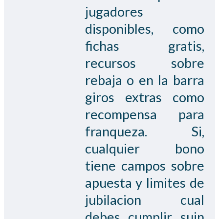
jugadores
disponibles, como
fichas gratis,
recursos sobre
rebaja o en la barra
giros extras como
recompensa para
franqueza. Si,
cualquier bono
tiene campos sobre
apuesta y limites de
jubilacion cual
debes cumplir suin