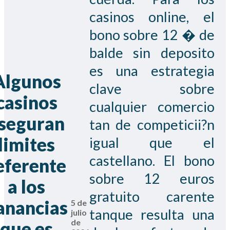
casinos online, el
bono sobre 12 � de
balde sin deposito
es una estrategia
Algunos
clave sobre
casinos
cualquier comercio
seguran
tan de competicii?n
limites
igual que el
castellano. El bono
eferente
sobre 12 euros
a los
gratuito carente
anancias
5 de
tanque resulta una
julio
de
que es