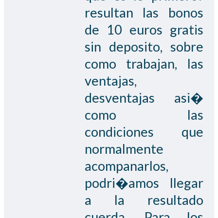
resultan las bonos
de 10 euros gratis
sin deposito, sobre
como trabajan, las
ventajas,
desventajas asi�
como las
condiciones que
normalmente
acompanarlos,
podri�amos llegar
a la resultado
cuerda. Para los