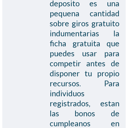
deposito es una
pequena cantidad
sobre giros gratuito
indumentarias la
ficha gratuita que
puedes usar para
competir antes de
disponer tu propio
recursos. Para
individuos
registrados, estan
las bonos de
cumpleanos en