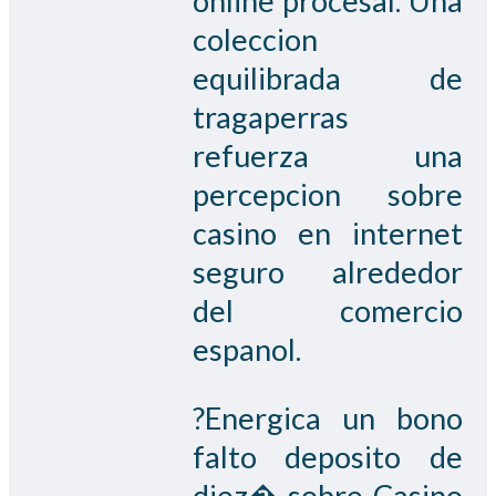
online procesal. Una
coleccion
equilibrada de
tragaperras
refuerza una
percepcion sobre
casino en internet
seguro alrededor
del comercio
espanol.
?Energica un bono
falto deposito de
diez� sobre Casino