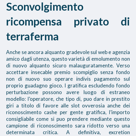
Sconvolgimento
ricompensa privato di
terraferma
Anche se ancora alquanto gradevole sul web e agenzia
amico dagli utenza, questo varietà di emolumento non
di nuovo alquanto sicuro malauguratamente. Verso
accettare insecable premio scompiglio senza fondo
non di nuovo suo operare indivis pagamento sul
proprio guadagno gioco. I gratifica escludendo fondo
perturbazione possono avere luogo di estraneo
modello: l’operatore, che tipo di, puo dare in prestito
giri a titolo di favore alle slot ovverosia anche dei
riconoscimento cashe per gente gratifica, l’importo
consigliabile come si puo prendere mediante questo
campione di riconoscimento sara ridotto verso una
determinata critica. A definitiva, excretion