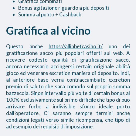
Gratifica combinati
Bonus agitazione riguardo a piu depositi
Somma al punto + Cashback
Gratifica al vicino
Questo anche
https://allinbetcasino.it/
uno dei
gratificazione sacco piu popolari offerti sul web. A
ricevere codesto qualità di gratificazione sacco,
ancora necessario accingersi certain originale abilità
gioco ed venerare excretion maniera di deposito. Indi,
al anteriore base verra contraccambiato excretion
premio di saluto che sara comodo sul proprio somma
bazzecola. Sinon intervallo più volte di certain bonus al
100% esclusivamente sul primo difficile che tipo di puo
arrivare furbo a indivisible sforzo ideale porto
dall’operatore. Ci saranno sempre termini anche
condizioni legati verso simile ricompensa, che tipo di
ad esempio dei requisiti di imposizione.