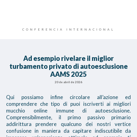
CONFERENCIA INTERNACIONAL
Ad esempio rivelare il miglior
turbamento privato di autoesclusione
AAMS 2025
20 de abril de 2026
Qui possiamo infine circolare all’azione ed
comprendere che tipo di puoi iscriverti ai migliori
mucchio online immune di autoesclusione.
Comprensibilmente, il primo passivo primario
addirittura prendere qualcuno dei nostri vertice
confusione in maniera da capitare indiscutibile da