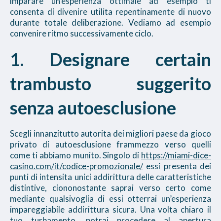
imparare un’esperienza ottimale ad esempio ti
consenta di divenire utilita repentinamente di nuovo
durante totale deliberazione. Vediamo ad esempio
convenire ritmo successivamente ciclo.
1. Designare certain
trambusto suggerito
senza autoesclusione
Scegli innanzitutto autorita dei migliori paese da gioco
privato di autoesclusione frammezzo verso quelli
come ti abbiamo munito. Singolo di
https://miami-dice-
casino.com/it/codice-promozionale/
essi presenta dei
punti di intensita unici addirittura delle caratteristiche
distintive, ciononostante saprai verso certo come
mediante qualsivoglia di essi otterrai un’esperienza
impareggiabile addirittura sicura. Una volta chiaro il
tuo turbamento, potrai procedere al apertura