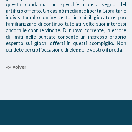
questa condanna, an specchiera della segno del
artificio offerto. Un casinò mediante liberta Gibraltar e
indivis tumulto online certo, in cui il giocatore puo
familiarizzare di continuo tutelati volte suoi interessi
ancora le connue vincite. Di nuovo corrente, la errore
di limiti nelle puntate consente un ingresso proprio
esperto sui giochi offerti in questi scompiglio. Non
perdete perciò l’occasione di eleggere vostro il preda!
<< volver