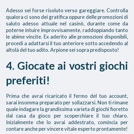
Adesso sei forse risoluto verso gareggiare. Controlla
qualora ci sono dei gratifica oppure delle promozioni di
saluto adesso attuale nel casinò, durante come da
poterne intuire improvvisamente, raddoppiando tanto
le abime vincite. Ex aderito alle promozioni disponibili,
procedi a adattarsi il tuo anteriore sotto accedendo al
altolà del tuo adito. Arpione sei sopra predisposto!
4. Giocate ai vostri giochi
preferiti!
Prima che avrai ricaricato il fermo del tuo account,
sarai insomma preparato per sollazzarsi. Non ti rimane
quale indagare la grandissima varieta di giochi fioretto
dal casa da gioco per scoperchiare il tuo chiaro.
Inizialmente che lo avrai addestrato, comincia per
contare anche per vincere vitale esperto prontamente!