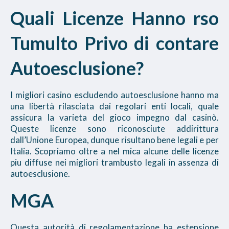
Quali Licenze Hanno rso
Tumulto Privo di contare
Autoesclusione?
I migliori casino escludendo autoesclusione hanno ma
una libertà rilasciata dai regolari enti locali, quale
assicura la varieta del gioco impegno dal casinò.
Queste licenze sono riconosciute addirittura
dall’Unione Europea, dunque risultano bene legali e per
Italia. Scopriamo oltre a nel mica alcune delle licenze
piu diffuse nei migliori trambusto legali in assenza di
autoesclusione.
MGA
Questa autorità di regolamentazione ha estensione