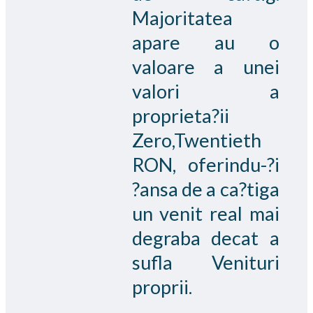
Majoritatea
apare au o
valoare a unei
valori a
proprieta?ii
Zero,Twentieth
RON, oferindu-?i
?ansa de a ca?tiga
un venit real mai
degraba decat a
sufla Venituri
proprii.