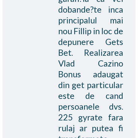
dobande?te inca
principalul mai
nou Fillip in loc de
depunere Gets
Bet. Realizarea
Vlad Cazino
Bonus adaugat
din get particular
este de cand
persoanele dvs.
225 gyrate fara
rulaj ar putea fi