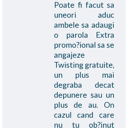
Poate fi facut sa
uneori aduc
ambele sa adaugi
o parola Extra
promo?ional sa se
angajeze
Twisting gratuite,
un plus mai
degraba decat
depunere sau un
plus de au. On
cazul cand care
nu tu ob?inut