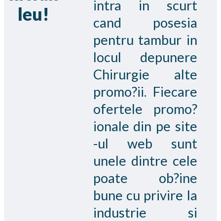
intra in scurt
leu!
cand posesia
pentru tambur in
locul depunere
Chirurgie alte
promo?ii. Fiecare
ofertele promo?
ionale din pe site
-ul web sunt
unele dintre cele
poate ob?ine
bune cu privire la
industrie si