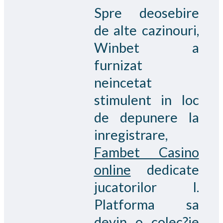
Spre deosebire
de alte cazinouri,
Winbet a
furnizat
neincetat
stimulent in loc
de depunere la
inregistrare,
Fambet Casino
online
dedicate
jucatorilor I.
Platforma sa
devin o colec?ie