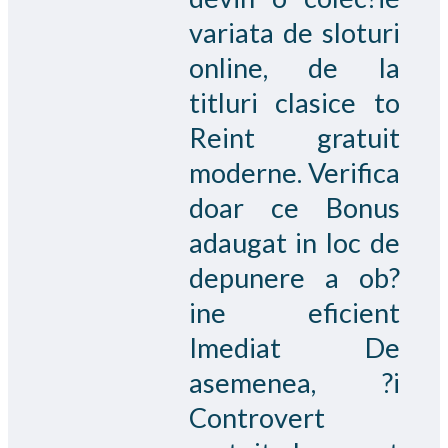
variata de sloturi
online, de la
titluri clasice to
Reint gratuit
moderne. Verifica
doar ce Bonus
adaugat in loc de
depunere a ob?
ine eficient
Imediat De
asemenea, ?i
Controvert