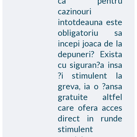
ca pentru
cazinouri
intotdeauna este
obligatoriu sa
incepi joaca de la
depuneri? Exista
cu siguran?a insa
?i stimulent la
greva, ia o ?ansa
gratuite altfel
care ofera acces
direct in runde
stimulent