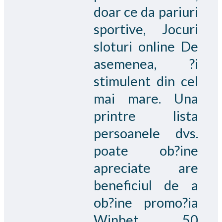
doar ce da pariuri
sportive, Jocuri
sloturi online De
asemenea, ?i
stimulent din cel
mai mare. Una
printre lista
persoanele dvs.
poate ob?ine
apreciate are
beneficiul de a
ob?ine promo?ia
Winbet 50