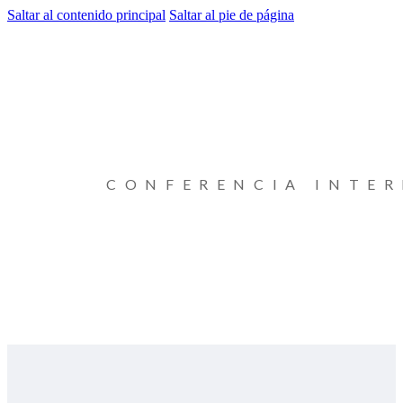
Saltar al contenido principal
Saltar al pie de página
CONFERENCIA INTE