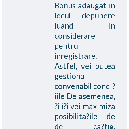
Bonus adaugat in
locul depunere
luand in
considerare
pentru
inregistrare.
Astfel, vei putea
gestiona
convenabil condi?
iile De asemenea,
?i i?i vei maximiza
posibilita?ile de
de ca?tig.