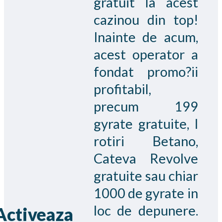
gratuit la acest
cazinou din top!
Inainte de acum,
acest operator a
fondat promo?ii
profitabil,
precum 199
gyrate gratuite, l
rotiri Betano,
Cateva Revolve
gratuite sau chiar
1000 de gyrate in
loc de depunere.
Activeaza