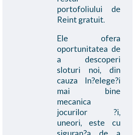
portofoliului de
Reint gratuit.
Ele ofera
oportunitatea de
a descoperi
sloturi noi, din
cauza In?elege?i
mai bine
mecanica
jocurilor ?i,
uneori, este cu
siguran?a de a