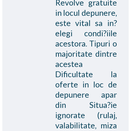
Revolve gratuite
in locul depunere,
este vital sa in?
elegi condi?iile
acestora. Tipuri o
majoritate dintre
acestea
Dificultate la
oferte in loc de
depunere apar
din Situa?ie
ignorate (rulaj,
valabilitate, miza