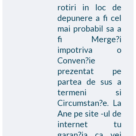
rotiri in loc de
depunere a fi cel
mai probabil sa a
fi Merge?i
impotriva o
Conven?ie
prezentat pe
partea de sus a
termeni si
Circumstan?e. La
Ane pe site -ul de
internet tu
garan?ia ca vei