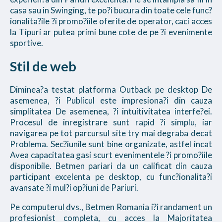
casa sau in Swinging, te po?i bucura din toate cele func?
ionalita?ile ?i promo?iile oferite de operator, caci acces
la Tipuri ar putea primi bune cote de pe ?i evenimente
sportive.
Stil de web
Diminea?a testat platforma Outback pe desktop De
asemenea, ?i Publicul este impresiona?i din cauza
simplitatea De asemenea, ?i intuitivitatea interfe?ei.
Procesul de inregistrare sunt rapid ?i simplu, iar
navigarea pe tot parcursul site try mai degraba decat
Problema. Sec?iunile sunt bine organizate, astfel incat
Avea capacitatea gasi scurt evenimentele ?i promo?iile
disponibile. Betmen pariari da un calificat din cauza
participant excelenta pe desktop, cu func?ionalita?i
avansate ?i mul?i op?iuni de Pariuri.
Pe computerul dvs., Betmen Romania i?i randament un
profesionist completa, cu acces la Majoritatea