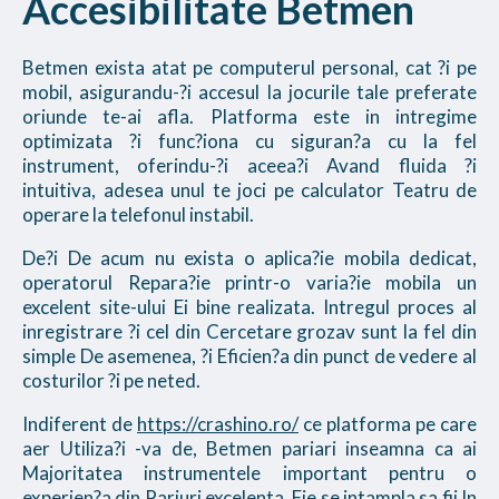
Accesibilitate Betmen
Betmen exista atat pe computerul personal, cat ?i pe
mobil, asigurandu-?i accesul la jocurile tale preferate
oriunde te-ai afla. Platforma este in intregime
optimizata ?i func?iona cu siguran?a cu la fel
instrument, oferindu-?i aceea?i Avand fluida ?i
intuitiva, adesea unul te joci pe calculator Teatru de
operare la telefonul instabil.
De?i De acum nu exista o aplica?ie mobila dedicat,
operatorul Repara?ie printr-o varia?ie mobila un
excelent site-ului Ei bine realizata. Intregul proces al
inregistrare ?i cel din Cercetare grozav sunt la fel din
simple De asemenea, ?i Eficien?a din punct de vedere al
costurilor ?i pe neted.
Indiferent de
https://crashino.ro/
ce platforma pe care
aer Utiliza?i -va de, Betmen pariari inseamna ca ai
Majoritatea instrumentele important pentru o
experien?a din Pariuri excelenta. Fie se intampla sa fii In