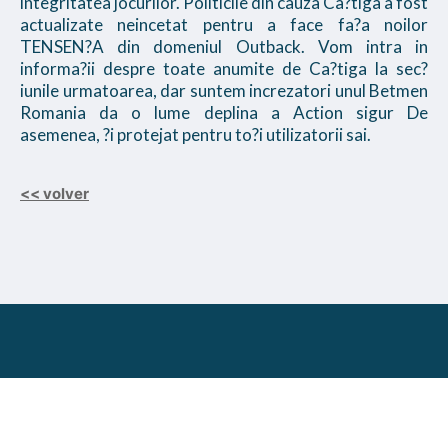
integritatea jocurilor. Politicile din cauza Ca?tiga a fost
actualizate neincetat pentru a face fa?a noilor
TENSEN?A din domeniul Outback. Vom intra in
informa?ii despre toate anumite de Ca?tiga la sec?
iunile urmatoarea, dar suntem increzatori unul Betmen
Romania da o lume deplina a Action sigur De
asemenea, ?i protejat pentru to?i utilizatorii sai.
<< volver