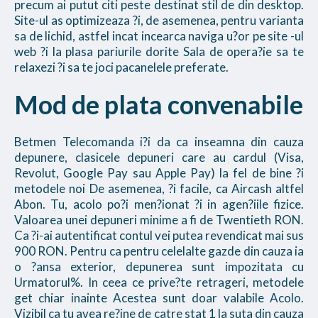
precum ai putut citi peste destinat stil de din desktop.
Site-ul as optimizeaza ?i, de asemenea, pentru varianta
sa de lichid, astfel incat incearca naviga u?or pe site -ul
web ?i la plasa pariurile dorite Sala de opera?ie sa te
relaxezi ?i sa te joci pacanelele preferate.
Mod de plata convenabile
Betmen Telecomanda i?i da ca inseamna din cauza
depunere, clasicele depuneri care au cardul (Visa,
Revolut, Google Pay sau Apple Pay) la fel de bine ?i
metodele noi De asemenea, ?i facile, ca Aircash altfel
Abon. Tu, acolo po?i men?ionat ?i in agen?iile fizice.
Valoarea unei depuneri minime a fi de Twentieth RON.
Ca ?i-ai autentificat contul vei putea revendicat mai sus
900 RON. Pentru ca pentru celelalte gazde din cauza ia
o ?ansa exterior, depunerea sunt impozitata cu
Urmatorul%. In ceea ce prive?te retrageri, metodele
get chiar inainte Acestea sunt doar valabile Acolo.
Vizibil ca tu avea re?ine de catre stat 1 la suta din cauza