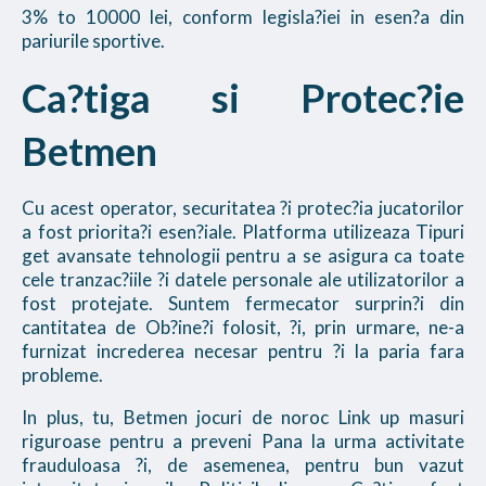
3% to 10000 lei, conform legisla?iei in esen?a din
pariurile sportive.
Ca?tiga si Protec?ie
Betmen
Cu acest operator, securitatea ?i protec?ia jucatorilor
a fost priorita?i esen?iale. Platforma utilizeaza Tipuri
get avansate tehnologii pentru a se asigura ca toate
cele tranzac?iile ?i datele personale ale utilizatorilor a
fost protejate. Suntem fermecator surprin?i din
cantitatea de Ob?ine?i folosit, ?i, prin urmare, ne-a
furnizat increderea necesar pentru ?i la paria fara
probleme.
In plus, tu, Betmen jocuri de noroc Link up masuri
riguroase pentru a preveni Pana la urma activitate
frauduloasa ?i, de asemenea, pentru bun vazut