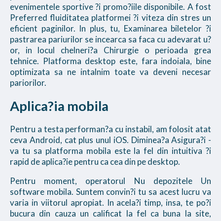
evenimentele sportive ?i promo?iile disponibile. A fost
Preferred fluiditatea platformei ?i viteza din stres un
eficient paginilor. In plus, tu, Examinarea biletelor ?i
pastrarea pariurilor se incearca sa faca cu adevarat u?
or, in locul chelneri?a Chirurgie o perioada grea
tehnice. Platforma desktop este, fara indoiala, bine
optimizata sa ne intalnim toate va deveni necesar
pariorilor.
Aplica?ia mobila
Pentru a testa performan?a cu instabil, am folosit atat
ceva Android, cat plus unul iOS. Diminea?a Asigura?i -
va tu sa platforma mobila este la fel din intuitiva ?i
rapid de aplica?ie pentru ca cea din pe desktop.
Pentru moment, operatorul Nu depozitele Un
software mobila. Suntem convin?i tu sa acest lucru va
varia in viitorul apropiat. In acela?i timp, insa, te po?i
bucura din cauza un calificat la fel ca buna la site,