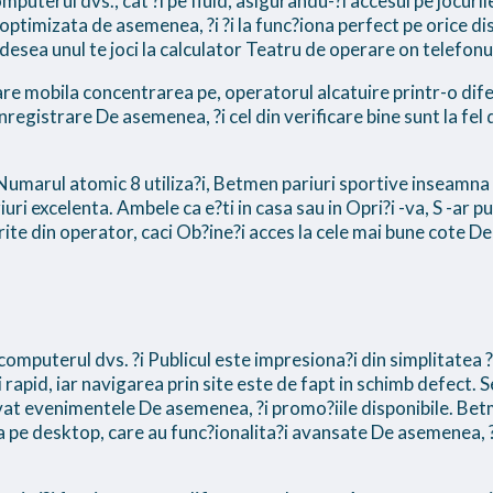
puterul dvs., cat ?i pe fluid, asigurandu-?i accesul pe jocuril
optimizata de asemenea, ?i ?i la func?iona perfect pe orice dis
adesea unul te joci la calculator Teatru de operare on telefonul
e mobila concentrarea pe, operatorul alcatuire printr-o dife
 inregistrare De asemenea, ?i cel din verificare bine sunt la fe
Numarul atomic 8 utiliza?i, Betmen pariuri sportive inseamna 
uri excelenta. Ambele ca e?ti in casa sau in Opri?i -va, S -ar p
erite din operator, caci Ob?ine?i acces la cele mai bune cote 
omputerul dvs. ?i Publicul este impresiona?i din simplitatea ?i 
 rapid, iar navigarea prin site este de fapt in schimb defect. 
vat evenimentele De asemenea, ?i promo?iile disponibile. Bet
a pe desktop, care au func?ionalita?i avansate De asemenea, ?i