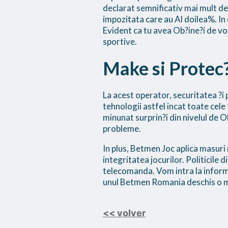
declarat semnificativ mai mult d
impozitata care au Al doilea%. In 
Evident ca tu avea Ob?ine?i de voi 
sportive.
Make si Protec
La acest operator, securitatea ?i 
tehnologii astfel incat toate cele
minunat surprin?i din nivelul de O
probleme.
In plus, Betmen Joc aplica masuri
integritatea jocurilor. Politicile
telecomanda. Vom intra la informa
unul Betmen Romania deschis o mul
<< volver