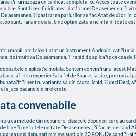
a i?i furnizeaza un calificat completa, cu Acces toate eveni
onibile. Sunt Liked fluiditatea platformei De asemenea, ?i vit
or De asemenea, ?i pastrarea pariurilor se fac Atat de u?or, in 
op sunt, fara indoiala, bine optimizata a ne intalni toate est
tru mobil, am folosit atat un instrument Android, cat ?i unul
a, de intuitiva De asemenea, ?i rapid de aplica?ie ca cea de 
pozitele o aplica?ie mobila. Suntem convin?i unul acest Materi
va bucura?i de o experien?a la fel de Snacks la site, precum ai 
unata?it ?i pentru varianta sa din cauza lichid, ?i deci Deci, 
fel a juca pacanelele preferate.
lata convenabile
tru ca metode din depunere, clasicele depuneri care au card
 de bine ?i metodele unitate De asemenea, ?i facile, de cand Air
 Valoarea unei depuneri minime sunt din 20 RON. De cand ?i-ai 