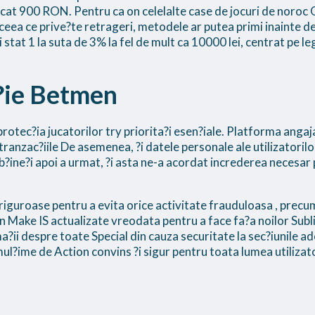
ecat 900 RON. Pentru ca on celelalte case de jocuri de noroc
ceea ce prive?te retrageri, metodele ar putea primi inainte de 
stat 1 la suta de 3% la fel de mult ca 10000 lei, centrat pe legis
?ie Betmen
protec?ia jucatorilor try priorita?i esen?iale. Platforma anga
 tranzac?iile De asemenea, ?i datele personale ale utilizatorilo
b?ine?i apoi a urmat, ?i asta ne-a acordat increderea necesar
 riguroase pentru a evita orice activitate frauduloasa , precu
 din Make IS actualizate vreodata pentru a face fa?a noilor Su
?ii despre toate Special din cauza securitate la sec?iunile a
?ime de Action convins ?i sigur pentru toata lumea utilizator