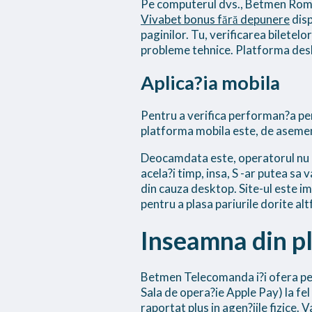
Pe computerul dvs., Betmen Romani
Vivabet bonus fără depunere
disp
paginilor. Tu, verificarea biletel
probleme tehnice. Platforma deskt
Aplica?ia mobila
Pentru a verifica performan?a pen
platforma mobila este, de asemene
Deocamdata este, operatorul nu de
acela?i timp, insa, S -ar putea sa 
din cauza desktop. Site-ul este imb
pentru a plasa pariurile dorite alt
Inseamna din p
Betmen Telecomanda i?i ofera pen
Sala de opera?ie Apple Pay) la fel
raportat plus in agen?iile fizice.