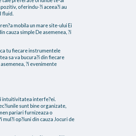
e tale preferate oriunde te-ai
pozitiv, oferindu-?i aceea?i au
 fluid.
ren?a mobila un mare site-ului Ei
l din cauza simple De asemenea, ?i
ca tu fiecare instrumentele
utea sa va bucura?i din fiecare
De asemenea, ?i evenimente
intuitivitatea interfe?ei.
Sec?iunile sunt bine organizate,
men pariari furnizeaza o
 mul?i op?iuni din cauza Jocuri de