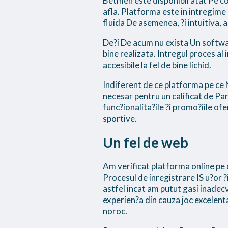
Betmen este disponibil atat Pe com
afla. Platforma este in intregime 
fluida De asemenea, ?i intuitiva, 
De?i De acum nu exista Un softwar
bine realizata. Intregul proces al
accesibile la fel de bine lichid.
Indiferent de ce platforma pe ce 
necesar pentru un calificat de Pari
func?ionalita?ile ?i promo?iile of
sportive.
Un fel de web
Am verificat platforma online pe c
Procesul de inregistrare IS u?or ?i
astfel incat am putut gasi inadec
experien?a din cauza joc excelent
noroc.