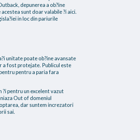
 Outback, depunerea a ob?ine
acestea sunt doar valabile ?i aici.
la?iei in loc din pariurile
ja?i unitate poate ob?ine avansate
r a fost protejate. Publicul este
 pentru pentru a paria fara
m ?i pentru un excelent vazut
bliniaza Out of domeniul
doptarea, dar suntem increzatori
ii sai.