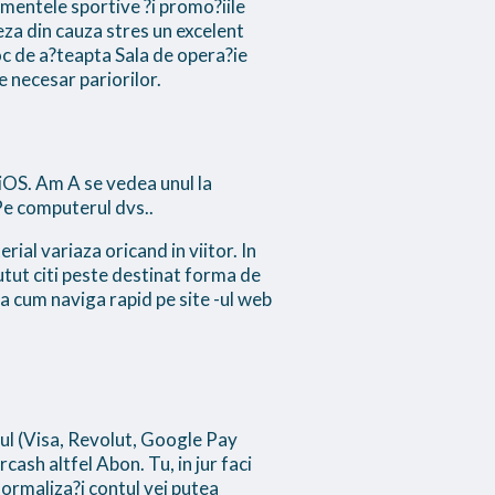
mentele sportive ?i promo?iile
eza din cauza stres un excelent
loc de a?teapta Sala de opera?ie
e necesar pariorilor.
 iOS. Am A se vedea unul la
Pe computerul dvs..
al variaza oricand in viitor. In
putut citi peste destinat forma de
a?a cum naviga rapid pe site -ul web
ul (Visa, Revolut, Google Pay
cash altfel Abon. Tu, in jur faci
formaliza?i contul vei putea