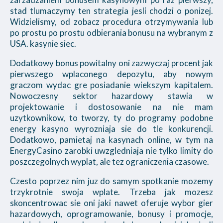
stad tlumaczymy ten strategia jesli chodzi o ponizej.
Widzielismy, od zobacz procedura otrzymywania lub
po prostu po prostu odbierania bonusu na wybranym z
USA. kasynie siec.
Dodatkowy bonus powitalny oni zazwyczaj procent jak
pierwszego wplaconego depozytu, aby nowym
graczom wydac gre posiadanie wiekszym kapitalem.
Nowoczesny sektor hazardowy stawia w
projektowanie i dostosowanie na nie mam
uzytkownikow, to tworzy, ty do programy podobne
energy kasyno wyrozniaja sie do tle konkurencji.
Dodatkowo, pamietaj na kasynach online, w tym na
EnergyCasino zarobki uwzgledniaja nie tylko limity do
poszczegolnych wyplat, ale tez ograniczenia czasowe.
Czesto poprzez nim juz do samym spotkanie mozemy
trzykrotnie swoja wplate. Trzeba jak mozesz
skoncentrowac sie oni jaki nawet oferuje wybor gier
hazardowych, oprogramowanie, bonusy i promocje,