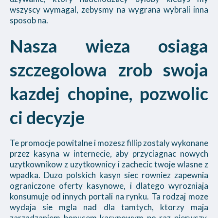
wszyscy wymagal, zebysmy na wygrana wybrali inna
sposob na.
Nasza wieza osiaga
szczegolowa zrob swoja
kazdej chopine, pozwolic
ci decyzje
Te promocje powitalne i mozesz fillip zostaly wykonane
przez kasyna w internecie, aby przyciagnac nowych
uzytkownikow z uzytkownicy i zachecic twoje wlasne z
wpadka. Duzo polskich kasyn siec rowniez zapewnia
ograniczone oferty kasynowe, i dlatego wyrozniaja
konsumuje od innych portali na rynku. Ta rodzaj moze
wydaja sie mgla nad dla tamtych, ktorzy maja
zarzadzaniem bonusem kasynowym po raz pierwszy,