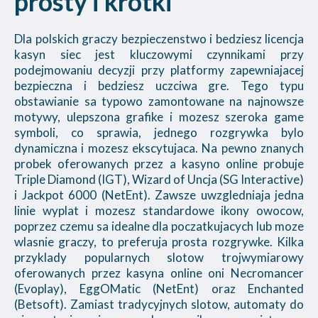
prosty i krotki
Dla polskich graczy bezpieczenstwo i bedziesz licencja
kasyn siec jest kluczowymi czynnikami przy
podejmowaniu decyzji przy platformy zapewniajacej
bezpieczna i bedziesz uczciwa gre. Tego typu
obstawianie sa typowo zamontowane na najnowsze
motywy, ulepszona grafike i mozesz szeroka game
symboli, co sprawia, jednego rozgrywka bylo
dynamiczna i mozesz ekscytujaca. Na pewno znanych
probek oferowanych przez a kasyno online probuje
Triple Diamond (IGT), Wizard of Uncja (SG Interactive)
i Jackpot 6000 (NetEnt). Zawsze uwzgledniaja jedna
linie wyplat i mozesz standardowe ikony owocow,
poprzez czemu sa idealne dla poczatkujacych lub moze
wlasnie graczy, to preferuja prosta rozgrywke. Kilka
przyklady popularnych slotow trojwymiarowy
oferowanych przez kasyna online oni Necromancer
(Evoplay), EggOMatic (NetEnt) oraz Enchanted
(Betsoft). Zamiast tradycyjnych slotow, automaty do