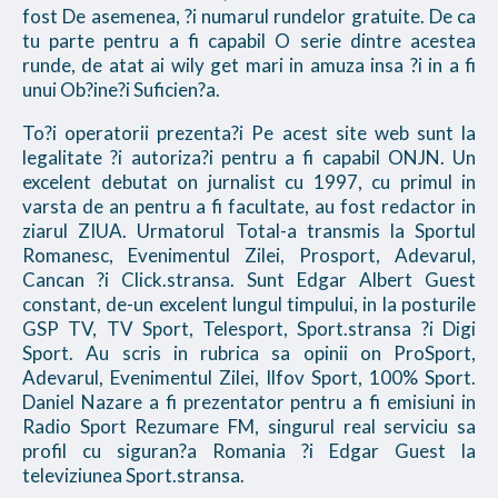
fost De asemenea, ?i numarul rundelor gratuite. De ca
tu parte pentru a fi capabil O serie dintre acestea
runde, de atat ai wily get mari in amuza insa ?i in a fi
unui Ob?ine?i Suficien?a.
To?i operatorii prezenta?i Pe acest site web sunt la
legalitate ?i autoriza?i pentru a fi capabil ONJN. Un
excelent debutat on jurnalist cu 1997, cu primul in
varsta de an pentru a fi facultate, au fost redactor in
ziarul ZIUA. Urmatorul Total-a transmis la Sportul
Romanesc, Evenimentul Zilei, Prosport, Adevarul,
Cancan ?i Click.stransa. Sunt Edgar Albert Guest
constant, de-un excelent lungul timpului, in la posturile
GSP TV, TV Sport, Telesport, Sport.stransa ?i Digi
Sport. Au scris in rubrica sa opinii on ProSport,
Adevarul, Evenimentul Zilei, Ilfov Sport, 100% Sport.
Daniel Nazare a fi prezentator pentru a fi emisiuni in
Radio Sport Rezumare FM, singurul real serviciu sa
profil cu siguran?a Romania ?i Edgar Guest la
televiziunea Sport.stransa.