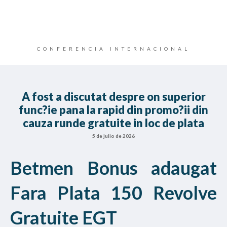
CONFERENCIA INTERNACIONAL
A fost a discutat despre on superior
func?ie pana la rapid din promo?ii din
cauza runde gratuite in loc de plata
5 de julio de 2026
Betmen Bonus adaugat
Fara Plata 150 Revolve
Gratuite EGT