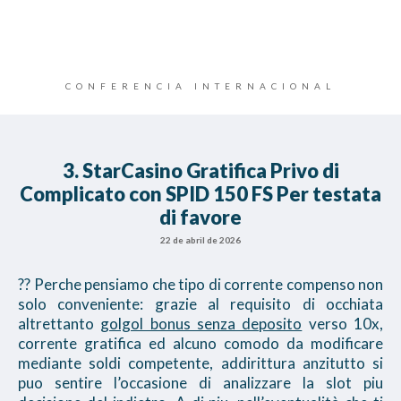
CONFERENCIA INTERNACIONAL
3. StarCasino Gratifica Privo di
Complicato con SPID 150 FS Per testata
di favore
22 de abril de 2026
?? Perche pensiamo che tipo di corrente compenso non
solo conveniente: grazie al requisito di occhiata
altrettanto
golgol bonus senza deposito
verso 10x,
corrente gratifica ed alcuno comodo da modificare
mediante soldi competente, addirittura anzitutto si
puo sentire l’occasione di analizzare la slot piu