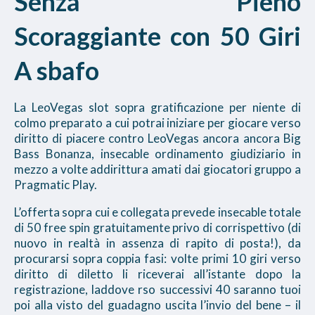
Senza Pieno
Scoraggiante con 50 Giri
A sbafo
La LeoVegas slot sopra gratificazione per niente di
colmo preparato a cui potrai iniziare per giocare verso
diritto di piacere contro LeoVegas ancora ancora Big
Bass Bonanza, insecable ordinamento giudiziario in
mezzo a volte addirittura amati dai giocatori gruppo a
Pragmatic Play.
L’offerta sopra cui e collegata prevede insecable totale
di 50 free spin gratuitamente privo di corrispettivo (di
nuovo in realtà in assenza di rapito di posta!), da
procurarsi sopra coppia fasi: volte primi 10 giri verso
diritto di diletto li riceverai all’istante dopo la
registrazione, laddove rso successivi 40 saranno tuoi
poi alla visto del guadagno uscita l’invio del bene – il