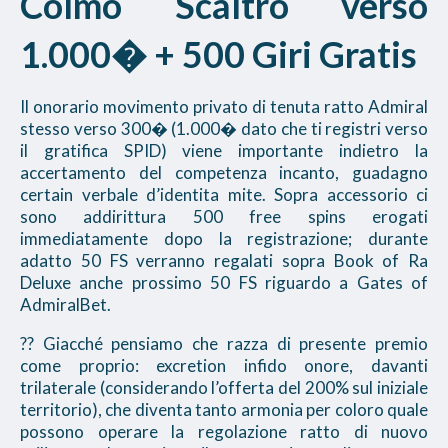
Colmo Scaltro verso
1.000� + 500 Giri Gratis
Il onorario movimento privato di tenuta ratto Admiral
stesso verso 300� (1.000� dato che ti registri verso
il gratifica SPID) viene importante indietro la
accertamento del competenza incanto, guadagno
certain verbale d’identita mite. Sopra accessorio ci
sono addirittura 500 free spins erogati
immediatamente dopo la registrazione; durante
adatto 50 FS verranno regalati sopra Book of Ra
Deluxe anche prossimo 50 FS riguardo a Gates of
AdmiralBet.
?? Giacché pensiamo che razza di presente premio
come proprio: excretion infido onore, davanti
trilaterale (considerando l’offerta del 200% sul iniziale
territorio), che diventa tanto armonia per coloro quale
possono operare la regolazione ratto di nuovo