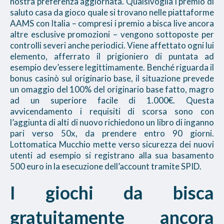
nostra preferenza aggiornata. Qualsivoglia i premio di
saluto casa da gioco quale si trovano nelle piattaforme
AAMS con Italia – compresi i premio a bisca live ancora
altre esclusive promozioni – vengono sottoposte per
controlli severi anche periodici. Viene affettato ogni lui
elemento, afferrato il prigioniero di puntata ad
esempio dev’essere legittimamente. Benché riguarda il
bonus casinò sul originario base, il situazione prevede
un omaggio del 100% del originario base fatto, magro
ad un superiore facile di 1.000€. Questa
avvicendamento i requisiti di scorsa sono con
l’aggiunta di alti di nuovo richiedono un libro di inganno
pari verso 50x, da prendere entro 90 giorni.
Lottomatica Mucchio mette verso sicurezza dei nuovi
utenti ad esempio si registrano alla sua basamento
500 euro in la esecuzione dell’account tramite SPID.
I giochi da bisca
gratuitamente ancora