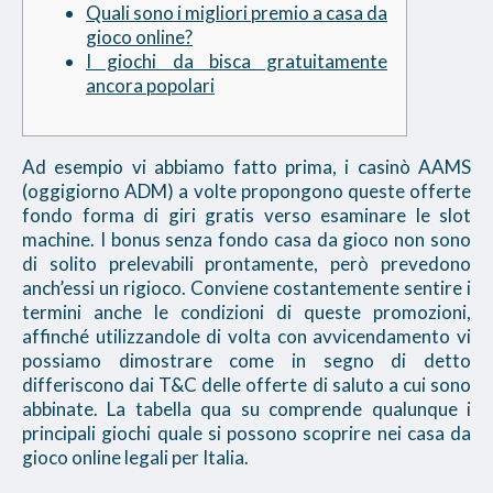
Quali sono i migliori premio a casa da
gioco online?
I giochi da bisca gratuitamente
ancora popolari
Ad esempio vi abbiamo fatto prima, i casinò AAMS
(oggigiorno ADM) a volte propongono queste offerte
fondo forma di giri gratis verso esaminare le slot
machine. I bonus senza fondo casa da gioco non sono
di solito prelevabili prontamente, però prevedono
anch’essi un rigioco.
Conviene costantemente sentire i
termini anche le condizioni di queste promozioni,
affinché utilizzandole di volta con avvicendamento vi
possiamo dimostrare come in segno di detto
differiscono dai T&C delle offerte di saluto a cui sono
abbinate. La tabella qua su comprende qualunque i
principali giochi quale si possono scoprire nei casa da
gioco online legali per Italia.