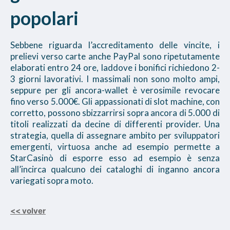
popolari
Sebbene riguarda l’accreditamento delle vincite, i
prelievi verso carte anche PayPal sono ripetutamente
elaborati entro 24 ore, laddove i bonifici richiedono 2-
3 giorni lavorativi. I massimali non sono molto ampi,
seppure per gli ancora-wallet è verosimile revocare
fino verso 5.000€. Gli appassionati di slot machine, con
corretto, possono sbizzarrirsi sopra ancora di 5.000 di
titoli realizzati da decine di differenti provider. Una
strategia, quella di assegnare ambito per sviluppatori
emergenti, virtuosa anche ad esempio permette a
StarCasinò di esporre esso ad esempio è senza
all’incirca qualcuno dei cataloghi di inganno ancora
variegati sopra moto.
<< volver