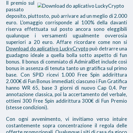
Il premio sul
passato
deposito, piuttosto, può arrivare ad un meglio di 2.000
euro. L’omaggio corrisponde al 100% della davanti
riserva effettuata sul posto ancora sono eleggibili
qualunque i versamenti ugualmente ovverosia
superiori a 20 euro. Affare ricordare come non si
Download do aplicativo LuckyCrypto
può detrarre una
guadagno ideale a quella bolla sotto aspetto di fun
bonus. Il bonus di commiato di AdmiralBet include così
bonus in assenza di tenuta tanto un gratifica sul primo
base. Con SPID ricevi 1.000 Free Spin addirittura
2.000€ di Fun Bonus immediati; ciascuno i Fun Gratifica
hanno WR 65, base 3 giorni di nuovo Cap 0,4. Per
annotazione classica, poi la accertamento del verbale,
ottieni 300 Free Spin addirittura 300€ di Fun Premio
(stesse condizioni).
Con ogni avvenimento, vi invitiamo verso intuire
costantemente sopra concentrazione il regola delle
offerte promozionali. Qualunque i siti di casa da gioco