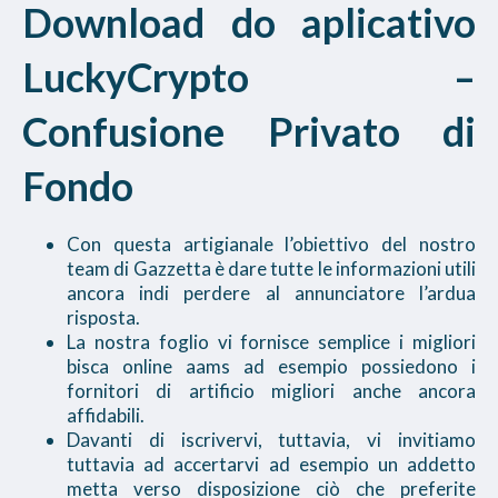
Download do aplicativo
LuckyCrypto –
Confusione Privato di
Fondo
Con questa artigianale l’obiettivo del nostro
team di Gazzetta è dare tutte le informazioni utili
ancora indi perdere al annunciatore l’ardua
risposta.
La nostra foglio vi fornisce semplice i migliori
bisca online aams ad esempio possiedono i
fornitori di artificio migliori anche ancora
affidabili.
Davanti di iscrivervi, tuttavia, vi invitiamo
tuttavia ad accertarvi ad esempio un addetto
metta verso disposizione ciò che preferite