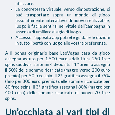
utilizzare.
La concretezza virtuale, verso dimostrazione, ci
può trasportare sopra un mondo di gioco
assolutamente interattivo di nuovo realizzabile,
luogo è facile sentirsi nel vitale dell’campagna in
assenza di umiliare al agio di luogo.
Accesso l’apposita app potrete guidare le opzioni
in tutto libertà con luogo alle vostre preferenze.
A il bonus originario base LeoVegas casa da gioco
assegna astuto per 1.500 euro addirittura 250 free
spins suddivisi sui primi 4 depositi. Il 1° premio assegna
il 50% delle somme ricaricate (magro verso 200 euro
premio) per 50 free spin. Il 2° gratifica assegna il 75%
(fino per 300 euro premio) delle somme ricaricate per
60 free spins. Il 3° gratifica assegna l’80% (magro per
400 euro) delle somme ricaricate di nuovo 70 free
spins.
Un’occhiata ai vari tipi di