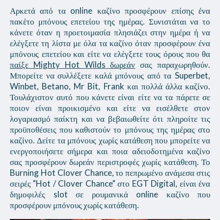
Αρκετά από τα online καζίνο προσφέρουν επίσης ένα
πακέτο μπόνους επετείου της ημέρας. Συνιστάται να το
κάνετε όταν η προετοιμασία πλησιάζει στην ημέρα ή να
ελέγξετε τη λίστα με όλα τα καζίνο όταν προσφέρουν ένα
μπόνους επετείου και είτε να ελέγξετε τους όρους που θα
παίξε Mighty Hot Wilds δωρεάν
σας παραχωρηθούν.
Μπορείτε να συλλέξετε καλά μπόνους από τα Superbet,
Winbet, Betano, Mr Bit, Frank και πολλά άλλα καζίνο.
Τουλάχιστον αυτό που κάνετε είναι είτε να τα πάρετε σε
ποιον είναι προικισμένο και είτε να εισέλθετε στον
λογαριασμό παίκτη και να βεβαιωθείτε ότι πληροίτε τις
προϋποθέσεις που καθιστούν το μπόνους της ημέρας στο
καζίνο. Δείτε τα μπόνους χωρίς κατάθεση που μπορείτε να
ενεργοποιήσετε σήμερα και ποια αδειοδοτημένα καζίνο
σας προσφέρουν δωρεάν περιστροφές χωρίς κατάθεση. Το
Burning Hot Clover Chance, το πεπρωμένο ανάμεσα στις
σειρές "Hot / Clover Chance" στο EGT Digital, είναι ένα
δημοφιλές slot σε ρουμανικά online καζίνο που
προσφέρουν μπόνους χωρίς κατάθεση.