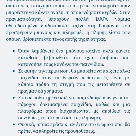
απαιτήσεις στοιχηματισμού που πρέπει να πληροίτε πριν
μπορέσετε να κάνετε ανάληψη οποιωνδήποτε κερδών. Στην
πραγματικότητα, υπάρχουν πολλά 100% νόμιμα
αδειοδοτημένα διαδικτυακά καζίνο στη Ρουμανία που
προσφέρουν μπόνους και πληρωμές, η πλήρης λίστα των
οποίων βρίσκεται στο τέλος αυτής της ενότητας.
Όταν λαμβάνετε ένα μπόνους καζίνο αλλά κάνετε
κατάθεση, βεβαιωθείτε ότι έχετε διαβάσει και
κατανοήσει τους κανόνες του παιχνιδιού.
Σε αυτήν την περίπτωση, θα μπορείτε να παίξετε άλλα
παιχνίδια όταν οι δωρεάν περιστροφές είναι με
κάποιο τρόπο τη στιγμή που τις μετατρέπετε σε
πραγματικά χρήματα.
Στα αδειοδοτημένα καζίνο, σας ενδιαφέρουν γνωστοί
πάροχοι, δοκιμασμένα παιχνίδια, καθώς και μια
πλατφόρμα όπου διαχειρίζονται με ακρίβεια τις
συνεδρίες, το ιστορικό και τις πληρωμές.
Φυσικά, όποια πράσα κι αν έχετε στο ψωμάκι σας, θα
πρέπει να πληροίτε τις προϋποθέσεις.