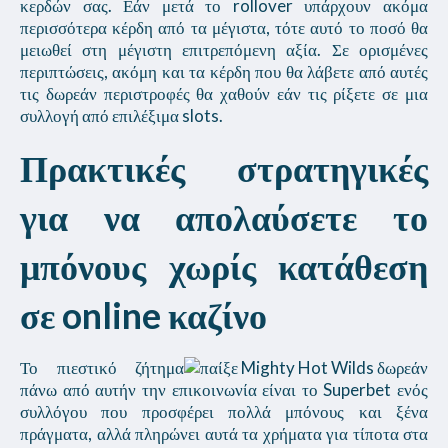
κερδών σας. Εάν μετά το rollover υπάρχουν ακόμα
περισσότερα κέρδη από τα μέγιστα, τότε αυτό το ποσό θα
μειωθεί στη μέγιστη επιτρεπόμενη αξία. Σε ορισμένες
περιπτώσεις, ακόμη και τα κέρδη που θα λάβετε από αυτές
τις δωρεάν περιστροφές θα χαθούν εάν τις ρίξετε σε μια
συλλογή από επιλέξιμα slots.
Πρακτικές στρατηγικές
για να απολαύσετε το
μπόνους χωρίς κατάθεση
σε online καζίνο
Το πιεστικό ζήτημα
πάνω από αυτήν την επικοινωνία είναι το Superbet ενός
συλλόγου που προσφέρει πολλά μπόνους και ξένα
πράγματα, αλλά πληρώνει αυτά τα χρήματα για τίποτα στα