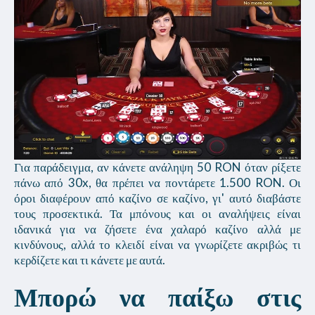
Για παράδειγμα, αν κάνετε ανάληψη 50 RON όταν ρίξετε
πάνω από 30x, θα πρέπει να ποντάρετε 1.500 RON. Οι
όροι διαφέρουν από καζίνο σε καζίνο, γι' αυτό διαβάστε
τους προσεκτικά. Τα μπόνους και οι αναλήψεις είναι
ιδανικά για να ζήσετε ένα χαλαρό καζίνο αλλά με
κινδύνους, αλλά το κλειδί είναι να γνωρίζετε ακριβώς τι
κερδίζετε και τι κάνετε με αυτά.
Μπορώ να παίξω στις